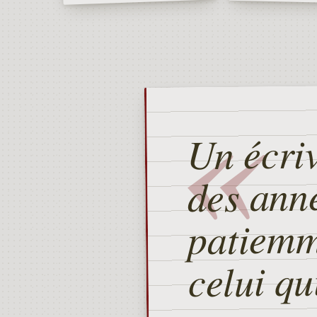
«
Un écriv
des ann
patiemm
celui qu