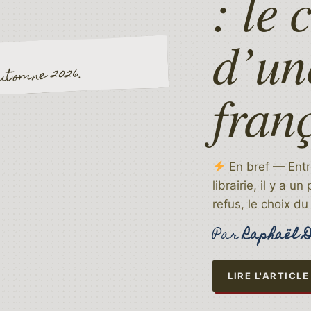
: le
d’un
fran
En bref — Entre
librairie, il y a 
refus, le choix du 
Par
Raphaël D
LIRE L'ARTICLE