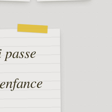
i passe
lenfance