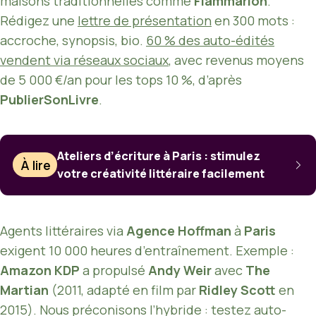
maisons traditionnelles comme
Flammarion
.
Rédigez une
lettre de présentation
en 300 mots :
accroche, synopsis, bio.
60 % des auto-édités
vendent via réseaux sociaux
, avec revenus moyens
de 5 000 €/an pour les tops 10 %, d’après
PublierSonLivre
.
Ateliers d’écriture à Paris : stimulez
À lire
votre créativité littéraire facilement
Agents littéraires via
Agence Hoffman
à
Paris
exigent 10 000 heures d’entraînement. Exemple :
Amazon KDP
a propulsé
Andy Weir
avec
The
Martian
(2011, adapté en film par
Ridley Scott
en
2015). Nous préconisons l’hybride : testez auto-