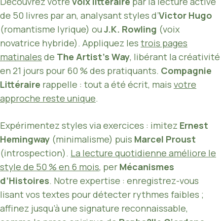
Découvrez votre
voix littéraire
par la lecture active
de 50 livres par an, analysant styles d’
Victor Hugo
(romantisme lyrique) ou
J.K. Rowling
(voix
novatrice hybride). Appliquez les
trois pages
matinales
de
The Artist’s Way
, libérant la créativité
en 21 jours pour 60 % des pratiquants.
Compagnie
Littéraire
rappelle : tout a été écrit, mais
votre
approche reste unique
.
Expérimentez styles via exercices : imitez
Ernest
Hemingway
(minimalisme) puis
Marcel Proust
(introspection).
La lecture quotidienne améliore le
style de 50 % en 6 mois
, per
Mécanismes
d’Histoires
. Notre expertise : enregistrez-vous
lisant vos textes pour détecter rythmes faibles ;
affinez jusqu’à une signature reconnaissable,