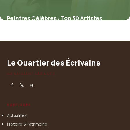
Peintres Célèbres : Top 30 Artistes
Histoire
29 mai 2026
Le Quartier des Écrivains
OÙ NAISSENT LES MOTS
f
𝕏
≋
RUBRIQUES
Actualités
Histoire & Patrimoine