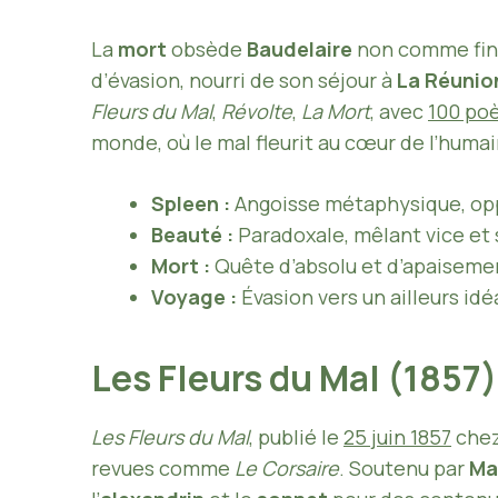
La
mort
obsède
Baudelaire
non comme fin,
d’évasion, nourri de son séjour à
La Réunio
Fleurs du Mal
,
Révolte
,
La Mort
, avec
100 poè
monde, où le mal fleurit au cœur de l’humai
Spleen :
Angoisse métaphysique, oppo
Beauté :
Paradoxale, mêlant vice et 
Mort :
Quête d’absolu et d’apaiseme
Voyage :
Évasion vers un ailleurs idé
Les Fleurs du Mal (1857
Les Fleurs du Mal
, publié le
25 juin 1857
che
revues comme
Le Corsaire
. Soutenu par
Ma