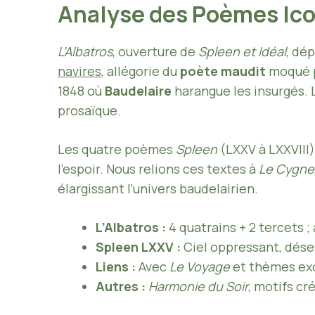
Analyse des Poèmes Icon
L’Albatros
, ouverture de
Spleen et Idéal
, dé
navires
, allégorie du
poète maudit
moqué p
1848 où
Baudelaire
harangue les insurgés. L
prosaïque.
Les quatre poèmes
Spleen
(LXXV à LXXVIII
l’espoir. Nous relions ces textes à
Le Cygne
élargissant l’univers baudelairien.
L’Albatros :
4 quatrains + 2 tercets ;
Spleen LXXV :
Ciel oppressant, déses
Liens :
Avec
Le Voyage
et thèmes ex
Autres :
Harmonie du Soir
, motifs cr