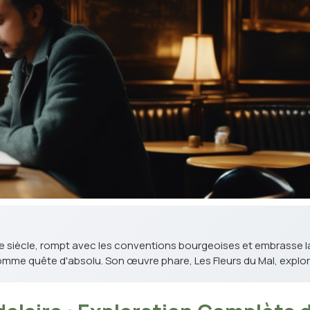
Xe siècle, rompt avec les conventions bourgeoises et embrasse l
omme quête d'absolu. Son œuvre phare, Les Fleurs du Mal, explore