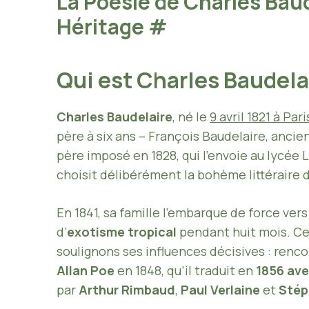
La Poésie de Charles Bau
Héritage
#
Qui est Charles Baudela
Charles Baudelaire
, né le
9 avril 1821 à Pari
père à six ans – François Baudelaire, ancien
père imposé en 1828, qui l’envoie au lycée
choisit délibérément la bohème littéraire 
En 1841, sa famille l’embarque de force ver
d’
exotisme tropical
pendant huit mois. Ce
soulignons ses influences décisives : renc
Allan Poe
en 1848, qu’il traduit en
1856 ave
par
Arthur Rimbaud
,
Paul Verlaine
et
Stép