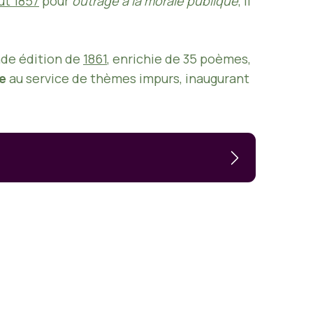
ût 1857
pour
outrage à la morale publique
, il
nde édition de
1861
, enrichie de 35 poèmes,
ue
au service de thèmes impurs, inaugurant