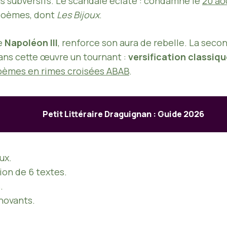
 subversifs. Le scandale éclate : condamné le
20 ao
 poèmes, dont
Les Bijoux
.
de
Napoléon III
, renforce son aura de rebelle. La seco
ans cette œuvre un tournant :
versification classiq
oèmes en rimes croisées ABAB
.
Petit Littéraire Draguignan : Guide 2026
ux.
on de 6 textes.
.
novants.