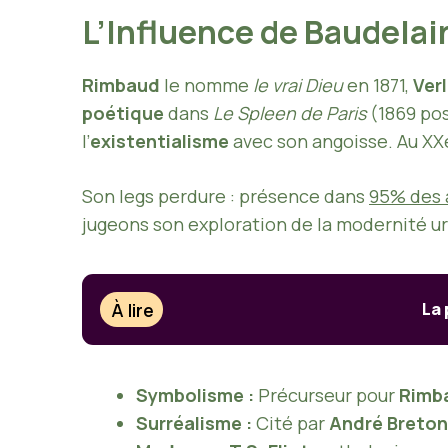
L’Influence de Baudela
Rimbaud
le nomme
le vrai Dieu
en 1871,
Ver
poétique
dans
Le Spleen de Paris
(1869 pos
l’
existentialisme
avec son angoisse. Au XXe
Son legs perdure : présence dans
95% des 
jugeons son exploration de la modernité u
À lire
La 
Symbolisme :
Précurseur pour
Rimb
Surréalisme :
Cité par
André Breton