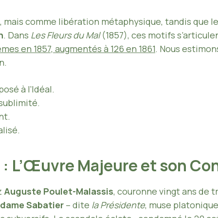
 mais comme libération métaphysique, tandis que l
n
. Dans
Les Fleurs du Mal
(1857), ces motifs s’articule
mes en 1857, augmentés à 126 en 1861
. Nous estimons
n.
sé à l’Idéal.
sublimité.
nt.
alisé.
) : L’Œuvre Majeure et son Co
z
Auguste Poulet-Malassis
, couronne vingt ans de t
dame Sabatier
– dite
la Présidente
, muse platonique