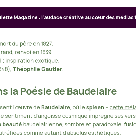
lette Magazine : l’audace créative au cœur des médias 
 mort du père en 1827.
rand, renvoi en 1839.
 ; inspiration exotique.
848),
Théophile Gautier
.
s la Poésie de Baudelaire
ssent l’œuvre de
Baudelaire
, où le
spleen
–
cette mél
 Ce sentiment d’angoisse cosmique imprègne ses vers
a
beauté
baudelairienne, sombre et paradoxale, fusio
putréfiées comme autant d’absolus esthétiques.