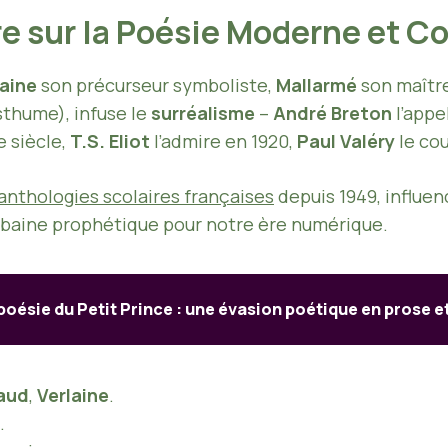
ire sur la Poésie Moderne et 
laine
son précurseur symboliste,
Mallarmé
son maîtr
thume), infuse le
surréalisme
–
André Breton
l’appe
 siècle,
T.S. Eliot
l’admire en 1920,
Paul Valéry
le co
anthologies scolaires françaises
depuis 1949, influen
rbaine prophétique pour notre ère numérique.
poésie du Petit Prince : une évasion poétique en prose 
aud
,
Verlaine
.
.