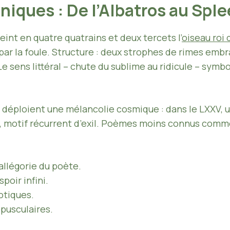
iques : De l’Albatros au Spl
peint en quatre quatrains et deux tercets l’
oiseau roi 
ar la foule. Structure : deux strophes de rimes emb
e sens littéral – chute du sublime au ridicule – sym
) déploient une mélancolie cosmique : dans le LXXV, 
, motif récurrent d’exil. Poèmes moins connus com
 allégorie du poète.
poir infini.
otiques.
épusculaires.