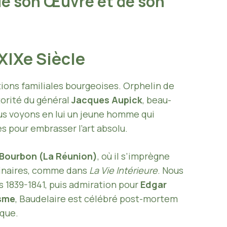
de son Œuvre et de son
 XIXe Siècle
tions familiales bourgeoises. Orphelin de
torité du général
Jacques Aupick
, beau-
ous voyons en lui un jeune homme qui
es pour embrasser l’art absolu.
e Bourbon (La Réunion)
, où il s’imprègne
ginaires, comme dans
La Vie Intérieure
. Nous
 1839-1841, puis admiration pour
Edgar
sme
, Baudelaire est célébré post-mortem
que.