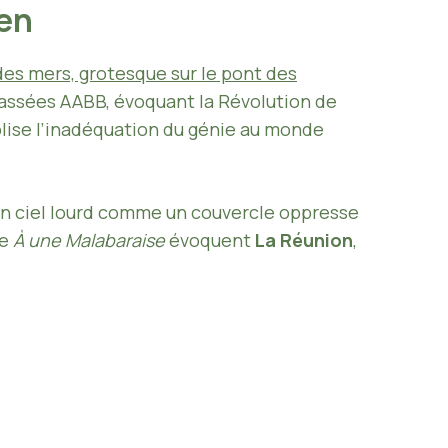
een
des mers, grotesque sur le pont des
rassées AABB, évoquant la Révolution de
bolise l’inadéquation du génie au monde
un ciel lourd comme un couvercle oppresse
me
À une Malabaraise
évoquent
La Réunion
,