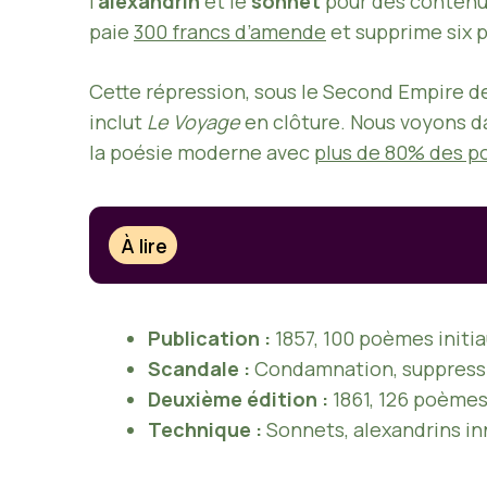
l’
alexandrin
et le
sonnet
pour des contenus
paie
300 francs d’amende
et supprime six
Cette répression, sous le Second Empire 
inclut
Le Voyage
en clôture. Nous voyons d
la poésie moderne avec
plus de 80% des p
À lire
Publication :
1857, 100 poèmes initia
Scandale :
Condamnation, suppressi
Deuxième édition :
1861, 126 poèmes
Technique :
Sonnets, alexandrins in