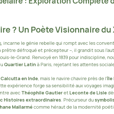
delaire : Exploration Complète 
ire ? Un Poète Visionnaire du
s
, incarne le génie rebelle qui rompt avec les conven
 prêtre défroqué et précepteur –, il grandit sous l’au
 Louis-le-Grand. Renvoyé en 1839 pour indiscipline, n
du
Quartier Latin
à Paris, rejetant les attentes social
s
Calcutta en Inde
, mais le navire chavire près de l’
îl
tte expérience forge sa sensibilité aux voyages ima
ontre avec
Théophile Gautier
et
Leconte de Lisle
dès
c Histoires extraordinaires
. Précurseur du
symboli
hane Mallarmé
comme héraut de la modernité poéti