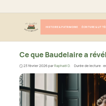
Aller
au
contenu
HISTOIRE & PATRIMOINE
ÉCRITURE & LITT
Ce que Baudelaire a révél
23 février 2026
par
Raphaël D.
·
Durée de lecture : e