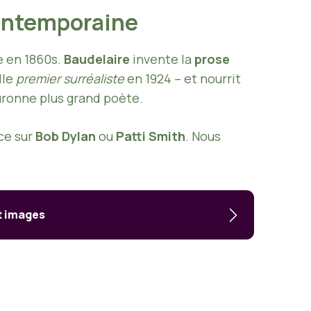
Contemporaine
e en 1860s.
Baudelaire
invente la
prose
lle
premier surréaliste
en 1924 – et nourrit
uronne plus grand poète.
ce sur
Bob Dylan
ou
Patti Smith
. Nous
et images