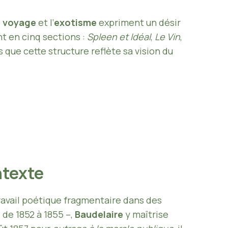
e
voyage
et l’
exotisme
expriment un désir
nt en cinq sections :
Spleen et Idéal
,
Le Vin
,
 que cette structure reflète sa vision du
ntexte
ravail poétique fragmentaire dans des
 de 1852 à 1855 –,
Baudelaire
y maîtrise