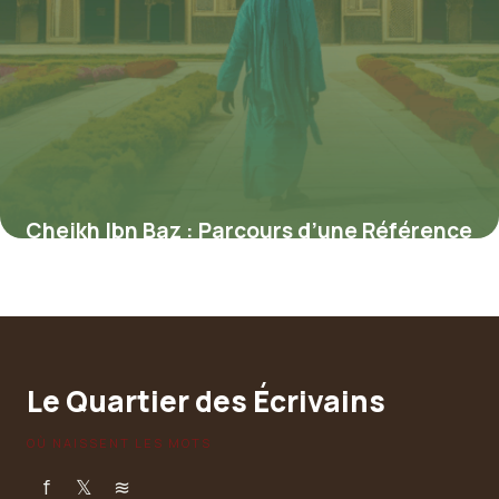
Cheikh Ibn Baz : Parcours d’une Référence
Religieuse Mondiale
4 juillet 2025
Le Quartier des Écrivains
OÙ NAISSENT LES MOTS
f
𝕏
≋