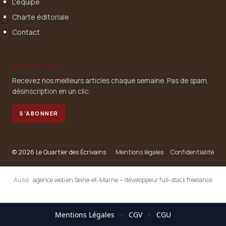
L'équipe
Charte éditoriale
Contact
NEWSLETTER
Recevez nos meilleurs articles chaque semaine. Pas de spam,
désinscription en un clic.
S'ABONNER
© 2026 Le Quartier des Écrivains
Mentions légales
Confidentialité
Aussi :
agence web en Seine-et-Marne
—
développeur full-stack freelance
Mentions Légales
·
CGV
·
CGU