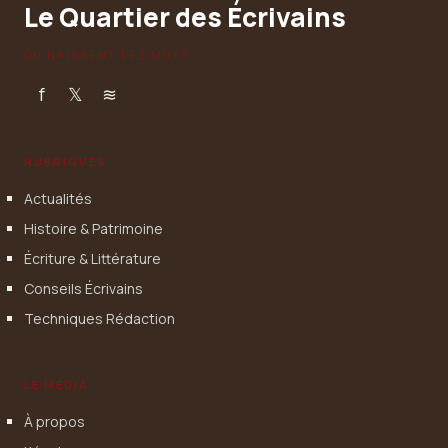
Le Quartier des Écrivains
OÙ NAISSENT LES MOTS
f
𝕏
≋
RUBRIQUES
Actualités
Histoire & Patrimoine
Écriture & Littérature
Conseils Écrivains
Techniques Rédaction
LE MÉDIA
À propos