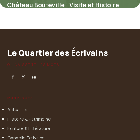
Château Bouteville : Visite et Histoire
30 mai 2026
Le Quartier des Écrivains
OÙ NAISSENT LES MOTS
f
𝕏
≋
RUBRIQUES
Actualités
Histoire & Patrimoine
Écriture & Littérature
Conseils Écrivains