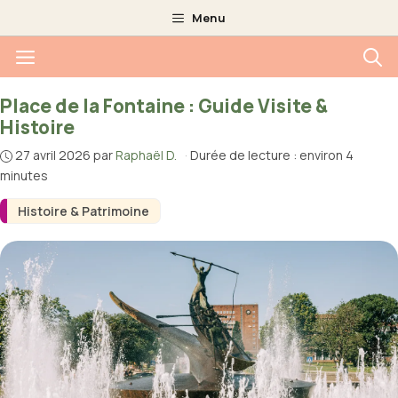
Aller
Menu
au
Menu
contenu
Place de la Fontaine : Guide Visite &
Histoire
27 avril 2026
par
Raphaël D.
·
Durée de lecture : environ 4
minutes
Histoire & Patrimoine