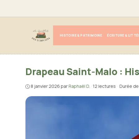
Aller
au
contenu
HISTOIRE & PATRIMOINE
ÉCRITURE & LITT
Drapeau Saint-Malo : Hi
8 janvier 2026
par
Raphaël D.
·
12 lectures
·
Durée de 