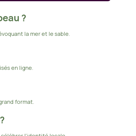
peau ?
évoquant la mer et le sable.
sés en ligne.
 grand format.
 ?
élébrer l’identité locale.