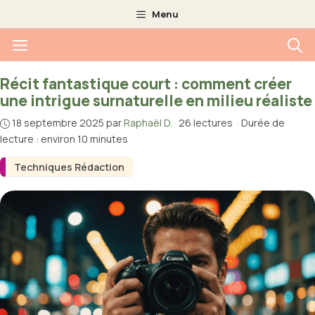
Aller
Menu
au
Menu
contenu
Récit fantastique court : comment créer
une intrigue surnaturelle en milieu réaliste
18 septembre 2025
par
Raphaël D.
·
26 lectures
·
Durée de
lecture : environ 10 minutes
Techniques Rédaction