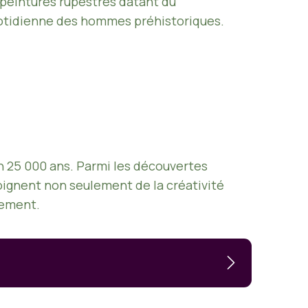
s peintures rupestres datant du
uotidienne des hommes préhistoriques.
on 25 000 ans. Parmi les découvertes
ignent non seulement de la créativité
nement.