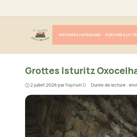
Aller
au
contenu
HISTOIRE & PATRIMOINE
ÉCRITURE & LITT
Grottes Isturitz Oxocelha
2 juillet 2026
par
Raphaël D.
·
Durée de lecture : env