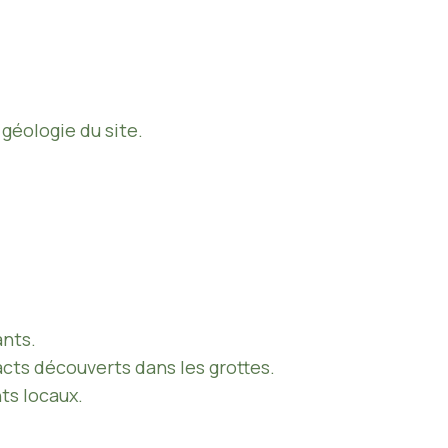
a géologie du site.
ants.
acts découverts dans les grottes.
ts locaux.