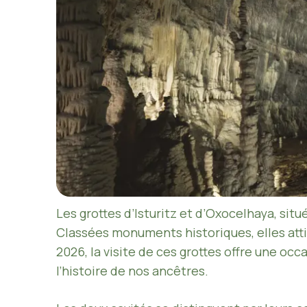
Les grottes d’Isturitz et d’Oxocelhaya, sit
Classées monuments historiques, elles attir
2026, la visite de ces grottes offre une occ
l’histoire de nos ancêtres.