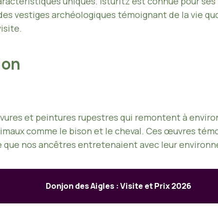
aractéristiques uniques. Isturitz est connue pour se
des vestiges archéologiques témoignant de la vie q
isite.
tion
gravures et peintures rupestres qui remontent à envir
nimaux comme le bison et le cheval. Ces œuvres témo
e que nos ancêtres entretenaient avec leur environ
Donjon des Aigles : Visite et Prix 2026