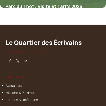
Parc du Thot : Visite et Tarifs 2026
6 juillet 2026
Le Quartier des Écrivains
OÙ NAISSENT LES MOTS
f
𝕏
≋
RUBRIQUES
Actualités
Histoire & Patrimoine
Écriture & Littérature